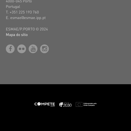
4000-045 Porto
Portugal
T. +351 225 193 760
E. esmae@esmae.ipp.pt
ESMAE/P.PORTO © 2024
Mapa do sítio