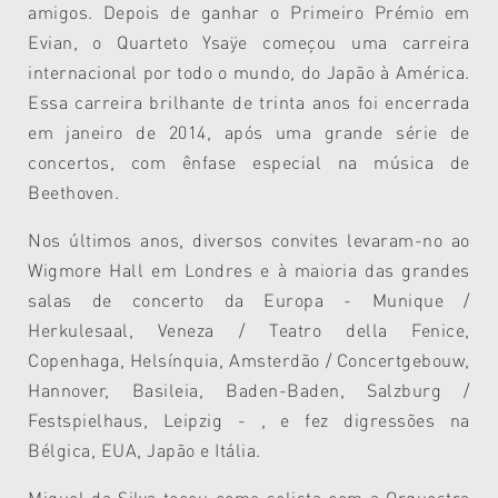
amigos. Depois de ganhar o Primeiro Prémio em
Evian, o Quarteto Ysaÿe começou uma carreira
internacional por todo o mundo, do Japão à América.
Essa carreira brilhante de trinta anos foi encerrada
em janeiro de 2014, após uma grande série de
concertos, com ênfase especial na música de
Beethoven.
Nos últimos anos, diversos convites levaram-no ao
Wigmore Hall em Londres e à maioria das grandes
salas de concerto da Europa - Munique /
Herkulesaal, Veneza / Teatro della Fenice,
Copenhaga, Helsínquia, Amsterdão / Concertgebouw,
Hannover, Basileia, Baden-Baden, Salzburg /
Festspielhaus, Leipzig - , e fez digressões na
Bélgica, EUA, Japão e Itália.
Miguel da Silva tocou como solista com a Orquestra