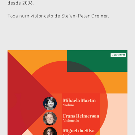
desde 2006.
Toca num violoncelo de Stefan-Peter Greiner.