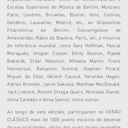
Escolas Superiores de Música de Berlim, Moscovo,
Paris, Londres, Bruxelas, Boston, Oslo, Colónia,
Genebra, Lausanne, Madrid, etc, as Orquestras
Filarmónica de Berlim, Concertgebow de
Amesterdão, Rádio da Baviera, Paris, etc, e músicos
de referência mundial, como Gary Hoffman, Pascal
Moraguès, Imogen Cooper, Emily Beynon, Radek
Baborák, Eldar Nebolsin, Mihaela Martin, Frans
Helmerson, Benjamin Schmid, Stephan Picard,
Miguel da Silva, Gérard Caussé, Veronika Hagen,
Adrian Brendel, Janne Saksala, Matthew MacDonald,
Jack Liebeck, Ramón Ortega-Quero, Nicholas Daniel,
Silvia Careddu e Anna Samuil, entre outros.
Ao longo de sete edições, participaram no VERÃO
CLÁSSICO mais de 1000 jovens músicos de dezenas
de nacionalidades, vários dos quais foram laureados