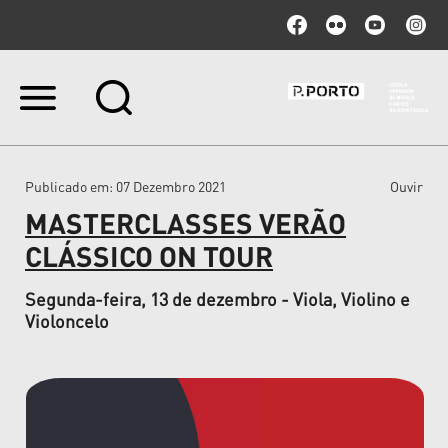
Ir
para
o
conteúdo.
|
Publicado em
: 07 Dezembro 2021
Ouvir
Ir
para
MASTERCLASSES VERÃO
a
navegação
CLÁSSICO ON TOUR
Segunda-feira, 13 de dezembro - Viola, Violino e
Violoncelo