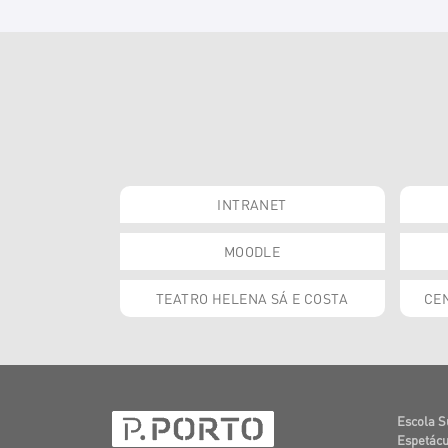
INTRANET
MOODLE
TEATRO HELENA SÁ E COSTA
CEN
Escola S
Espetácu