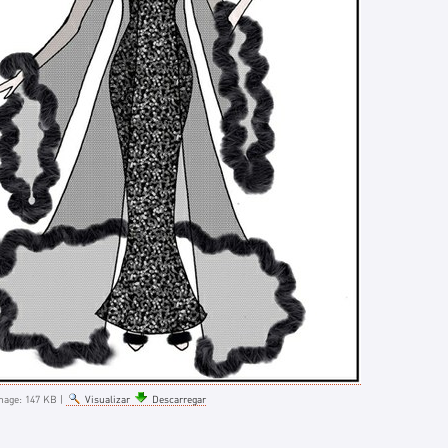
mage:
147 KB
|
Visualizar
Descarregar