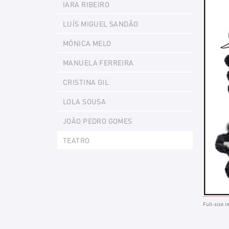
IARA RIBEIRO
LUÍS MIGUEL SANDÃO
MÓNICA MELO
MANUELA FERREIRA
CRISTINA GIL
LOLA SOUSA
JOÃO PEDRO GOMES
TEATRO
Full-size i