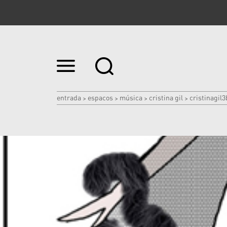
Ir
para
o
conteúdo.
|
entrada
espacos
música
cristina gil
cristinagil3
>
>
>
>
Ir
para
a
navegação