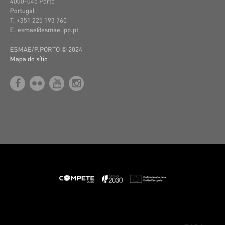
4000-045 Porto
Portugal
T. +351 225 193 760
E. esmae@esmae.ipp.pt
ESMAE/P.PORTO © 2024
Mapa do sítio