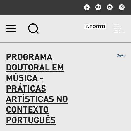
Ir
para
o
conteúdo.
|
PROGRAMA
Ouvir
Ir
para
DOUTORAL EM
a
navegação
MÚSICA -
PRÁTICAS
ARTÍSTICAS NO
CONTEXTO
PORTUGUÊS