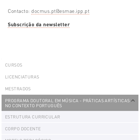
Contacto:
docmus.pt@esmae.ipp.pt
Subscrição da newsletter
Explorer
CURSOS
Portlet
LICENCIATURAS
MESTRADOS
PROGRAMA DOUTORAL EM MÚSICA - PRÁTICAS ARTÍSTICAS
NO CONTEXTO PORTUGUÊS
Ex
ESTRUTURA CURRICULAR
CORPO DOCENTE