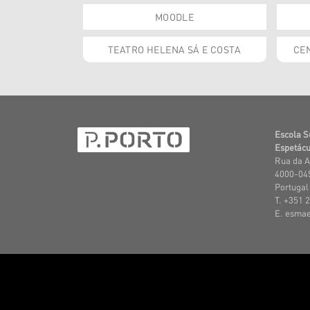
MOODLE
TEATRO HELENA SÁ E COSTA
CEN
Escola S
Espetácu
Rua da A
4000-045
Portugal
T. +351 
E. esma