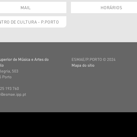
MAIL
HORÁRIOS
TRO DE CULTURA - P.PORTO
uperior de Música e Artes do
ESMAE/P.PORTO © 2024
lo
Mapa do sítio
legria, 503
 Porto
225 193 760
e@esmae.ipp.pt