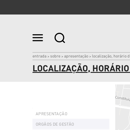
Ir
para
o
conteúdo.
|
entrada
sobre
apresentação
localização, horário 
>
>
>
Ir
LOCALIZAÇÃO, HORÁRIO
para
a
navegação
Navegação
APRESENTAÇÃO
ORGÃOS DE GESTÃO