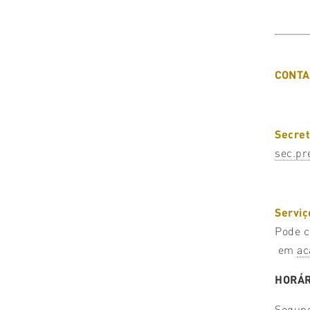
CONTA
Secret
sec.pr
Servi
Pode c
em
ac
HORÁR
Segund