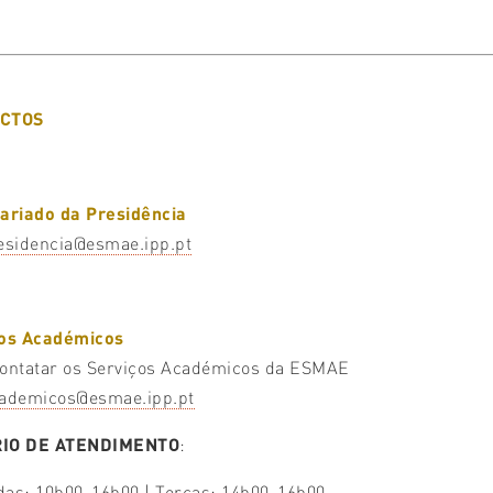
CTOS
ariado da Presidência
esidencia@esmae.ipp.pt
ços Académicos
ontatar os Serviços Académicos da ESMAE
ademicos@esmae.ipp.pt
IO DE ATENDIMENTO
:
as: 10h00-16h00 | Terças: 14h00-16h00