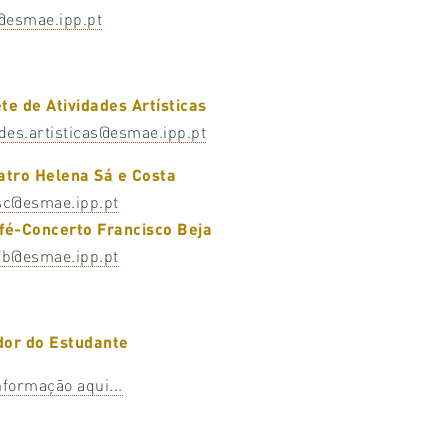
@esmae.ipp.pt
te de Atividades Artísticas
ades.artisticas@esmae.ipp.pt
atro Helena Sá e Costa
sc@esmae.ipp.pt
fé-Concerto Francisco Beja
fb@esmae.ipp.pt
dor do Estudante
nformação aqui...