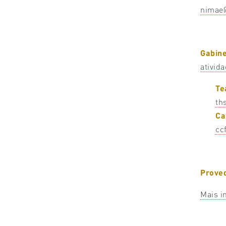
nimae
Gabine
ativid
Te
th
Ca
cc
Prove
Mais i