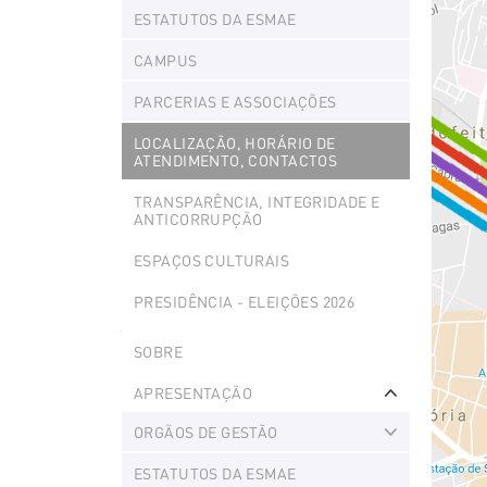
ESTATUTOS DA ESMAE
CAMPUS
PARCERIAS E ASSOCIAÇÕES
LOCALIZAÇÃO, HORÁRIO DE
ATENDIMENTO, CONTACTOS
TRANSPARÊNCIA, INTEGRIDADE E
ANTICORRUPÇÃO
ESPAÇOS CULTURAIS
PRESIDÊNCIA - ELEIÇÕES 2026
Explorer
SOBRE
Portlet
APRESENTAÇÃO
Expand
ORGÃOS DE GESTÃO
Expand
ESTATUTOS DA ESMAE