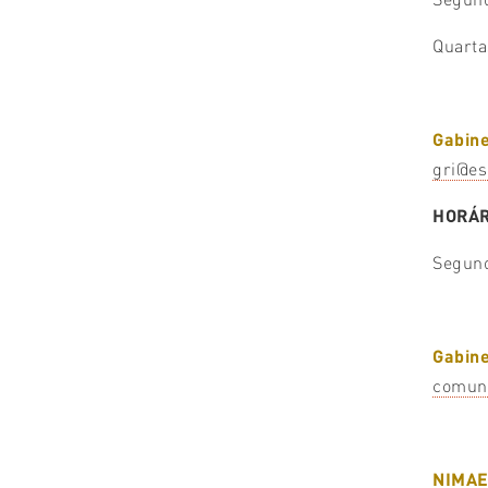
Quarta
Gabine
gri@es
HORÁR
Segund
Gabin
comun
NIMA