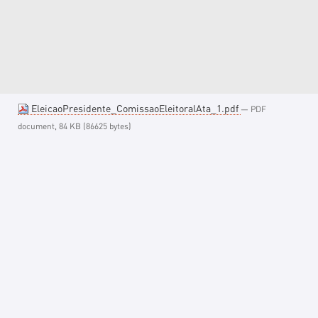
EleicaoPresidente_ComissaoEleitoralAta_1.pdf
— PDF
document, 84 KB (86625 bytes)