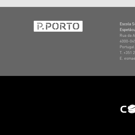
Escola S
Espetácu
Rua da A
4000-045
Portugal
T. +351 
E. esma