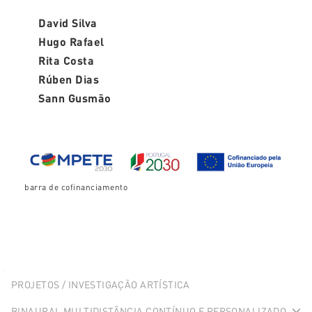
David Silva
Hugo Rafael
Rita Costa
Rúben Dias
Sann Gusmão
barra de cofinanciamento
Explorer
PROJETOS / INVESTIGAÇÃO ARTÍSTICA
Portlet
BINAURAL MULTIDISTÂNCIA CONTÍNUO E PERSONALIZADO