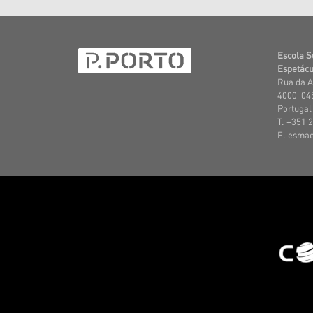
Escola S
Espetácu
Rua da A
4000-045
Portugal
T. +351 
E. esma