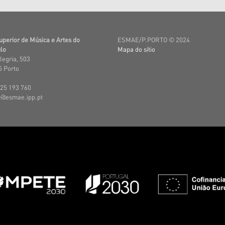
uperior de Música e Artes do
ESMAE/P.PORTO © 2024
lo
Mapa do sítio
legria, 503
 Porto
225 193 760
e@esmae.ipp.pt