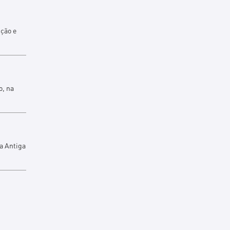
ução e
o, na
a Antiga