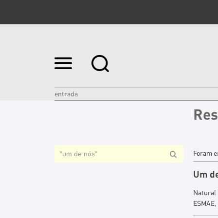
Ir
para
o
conteúdo.
|
entrada
Ir
Res
para
a
navegação
Foram e
Um
d
Natural
ESMAE, 