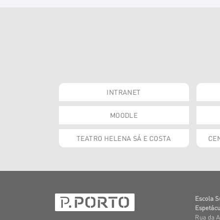
INTRANET
MOODLE
TEATRO HELENA SÁ E COSTA
CEN
Escola S
Espetácu
Rua da A