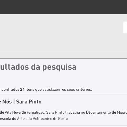
ultados da pesquisa
ncontrados
24
itens que satisfazem os seus critérios.
e
Nós | Sara Pinto
de
Vila Nova
de
Famalicão, Sara Pinto trabalha no
De
partamento
de
Músic
escola
de
Artes do Politécnico do Porto