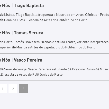
e
Nós | Tiago Baptista
de
Lisboa, Tiago Baptista frequenta o Mestrado em Artes Cénicas - Prod
de
Cena da ESMAE, escola
de
Artes do Politécnico do Porto
e
Nós | Tomás Seruca
do Porto, Tomás Bravo tem 20 anos e estuda Teatro, variante interpretaçã
Superior
de
Música e Artes do Espetáculo do Politécnico do Porto
e
Nós | Vasco Pereira
de
Sever do Vouga, Vasco Pereira é estudante
de
Cravo no Curso
de
Músic
E, escola
de
Artes do Politécnico do Porto
1
2
3