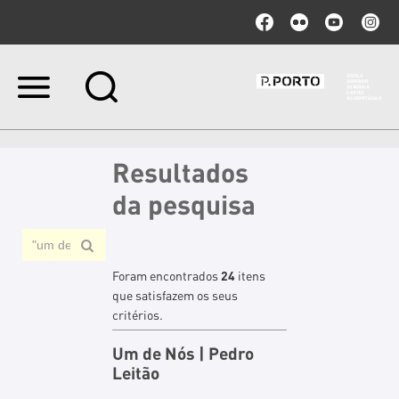
Ir
para
o
conteúdo.
|
Resultados
Ir
para
da pesquisa
a
navegação
Foram encontrados
24
itens
que satisfazem os seus
critérios.
Um
de
Nós | Pedro
Leitão