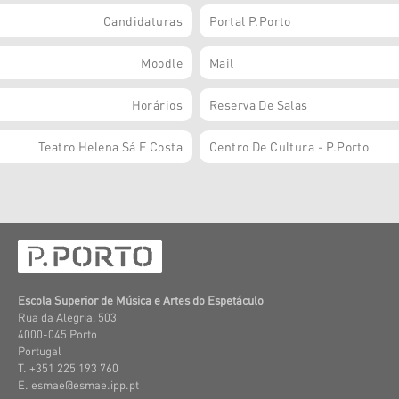
Candidaturas
Portal P.Porto
Moodle
Mail
Horários
Reserva De Salas
Teatro Helena Sá E Costa
Centro De Cultura - P.Porto
Escola Superior de Música e Artes do Espetáculo
Rua da Alegria, 503
4000-045 Porto
Portugal
T. +351 225 193 760
E. esmae@esmae.ipp.pt