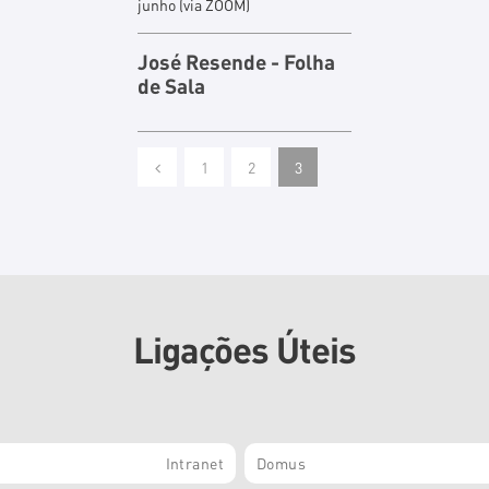
junho (via ZOOM)
José Resen
de
- Folha
de
Sala
1
2
3
Ligações Úteis
Intranet
Domus